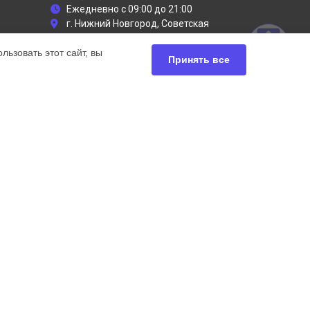
Ежедневно с 09:00 до 21:00
г. Нижний Новгород, Советская
площадь, 5
ьзовать этот сайт, вы
info@dyson-servises.ru
Принять все
Политика конфиденциальности
Способы оплаты
ьный сервис Dyson, мы предлагаем
чных продуктов Дайсон. Обратите внимание, что
сь с нашими менеджерами. Также стоит отметить, что
ей.