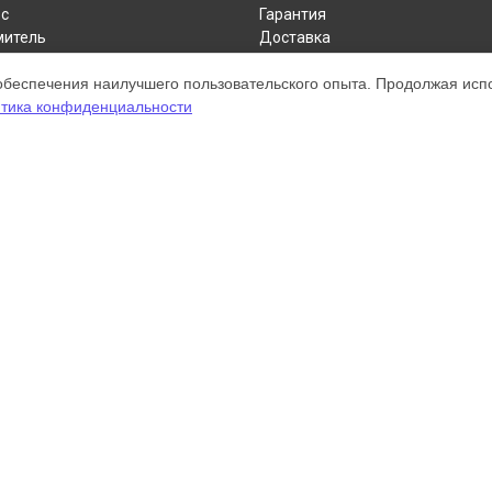
с
Гарантия
митель
Доставка
пылесос
Контакты
обеспечения наилучшего пользовательского опыта. Продолжая испол
р
Карта сайта
тика конфиденциальности
а для рук
нитель
ом обслуживании устройств Dyson. Хотя мы и не представляем официал
а, включая диагностику, техническое обслуживание и настройку разли
ательными; для получения актуальной информации, пожалуйста, свяжите
 зарегистрирована и используется нами только для информационных цел
онту Dyson.