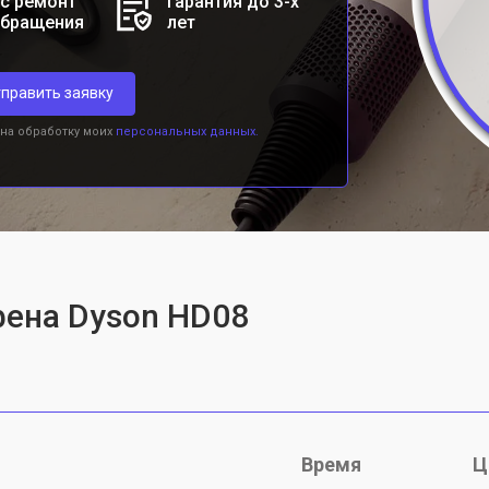
с ремонт
Гарантия до 3-х
обращения
лет
править заявку
 на обработку моих
персональных данных.
фена Dyson HD08
Время
Ц