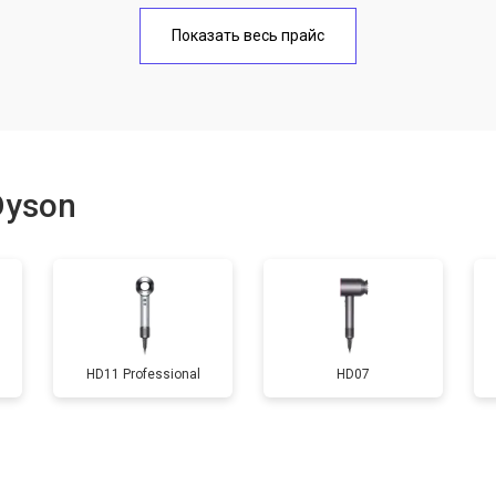
онных отверстий
от 50 мин
о
Показать весь прайс
Dyson
HD11 Professional
HD07