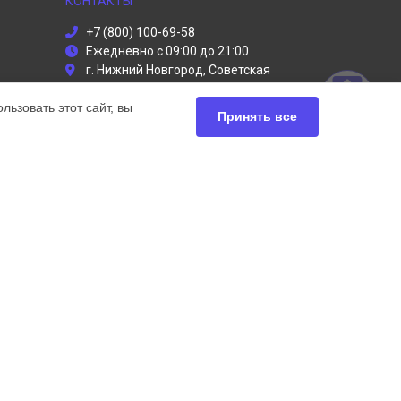
КОНТАКТЫ
+7 (800) 100-69-58
Ежедневно с 09:00 до 21:00
г. Нижний Новгород, Советская
площадь, 5
ьзовать этот сайт, вы
info@dyson-servises.ru
Принять все
Политика конфиденциальности
Способы оплаты
ьный сервис Dyson, мы предлагаем
чных продуктов Дайсон. Обратите внимание, что
сь с нашими менеджерами. Также стоит отметить, что
ей.