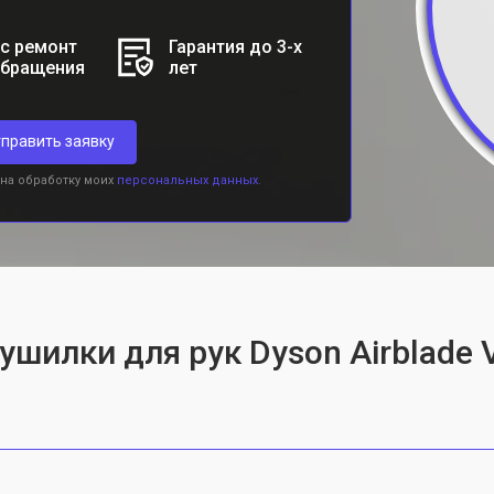
с ремонт
Гарантия до 3-х
обращения
лет
править заявку
 на обработку моих
персональных данных.
ушилки для рук Dyson Airblade V