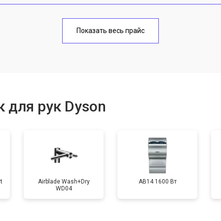
от 60 мин
о
Показать весь прайс
от 100 мин
о
от 50 мин
о
 для рук Dyson
от 80 мин
о
t
Airblade Wash+Dry
AB14 1600 Вт
WD04