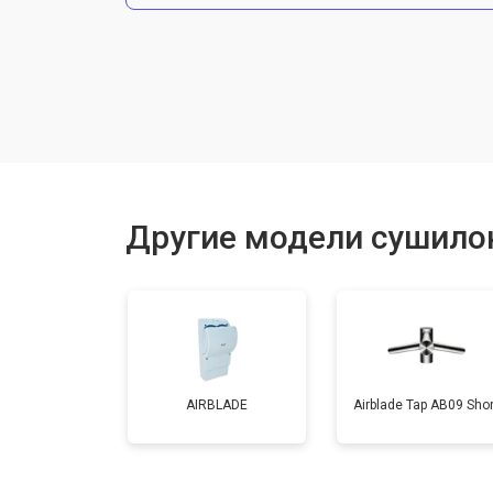
Замена нагревательного элемента
Замена мотора
Замена кнопок управления
Другие модели сушилок
Ремонт сенсора
AIRBLADE
Airblade Tap AB09 Shor