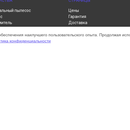
ЙСТВА
СТРАНИЦЫ
альный пылесос
Цены
с
Гарантия
митель
Доставка
пылесос
Контакты
обеспечения наилучшего пользовательского опыта. Продолжая испол
р
Карта сайта
тика конфиденциальности
а для рук
нитель
ом обслуживании устройств Dyson. Хотя мы и не представляем официал
а, включая диагностику, техническое обслуживание и настройку разли
ательными; для получения актуальной информации, пожалуйста, свяжите
 зарегистрирована и используется нами только для информационных цел
онту Dyson.