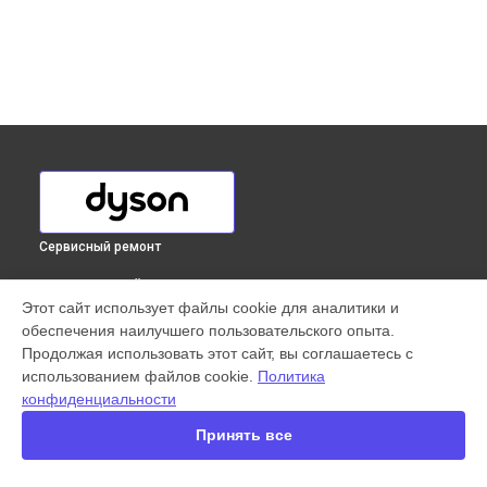
Сервисный ремонт
ВЫБЕРИ СВОЙ ГОРОД
Этот сайт использует файлы cookie для аналитики и
Ремонт сушилки для рук Airblade Wash+Dry WD04 Dyson в
обеспечения наилучшего пользовательского опыта.
Краснодаре
Продолжая использовать этот сайт, вы соглашаетесь с
Ремонт сушилки для рук Airblade Wash+Dry WD04 Dyson в
использованием файлов cookie.
Политика
Ростове-на-Дону
конфиденциальности
Ремонт сушилки для рук Airblade Wash+Dry WD04 Dyson в
Нижнем Новгороде
Принять все
Ремонт сушилки для рук Airblade Wash+Dry WD04 Dyson в
Новосибирске